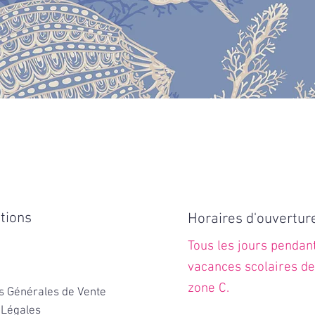
tions
Horaires d'ouvertur
Tous les jours pendant
vacances scolaires de
zone C.
s Générales de Vente
 Légales