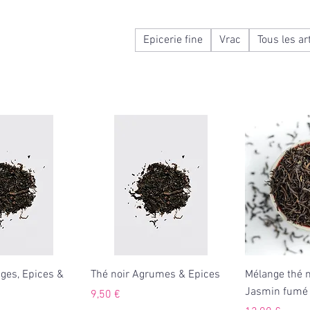
Epicerie fine
Vrac
Tous les ar
ges, Epices &
Thé noir Agrumes & Epices
Mélange thé no
Jasmin fumé
Prix
9,50 €