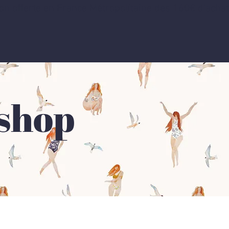
on offerte en France Métropolitaine dès 160€ d'acha
shop