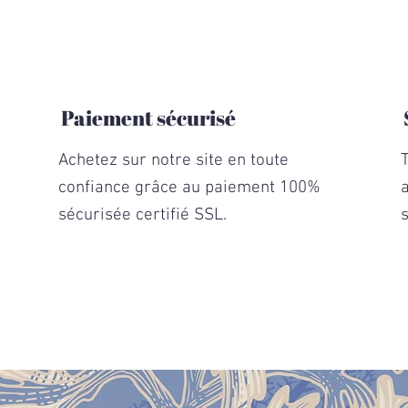
€
€
p
p
a
a
r
r
1
1
0
0
0
0
Paiement sécurisé
G
G
r
r
a
a
Achetez sur notre site en toute
m
m
m
m
confiance grâce au paiement 100%
e
e
s
s
sécurisée certifié SSL.
s