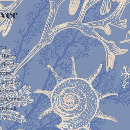
vec
nts
. Que ce
itier à
notre
rent une
les en
outes les
isir ce
r avec