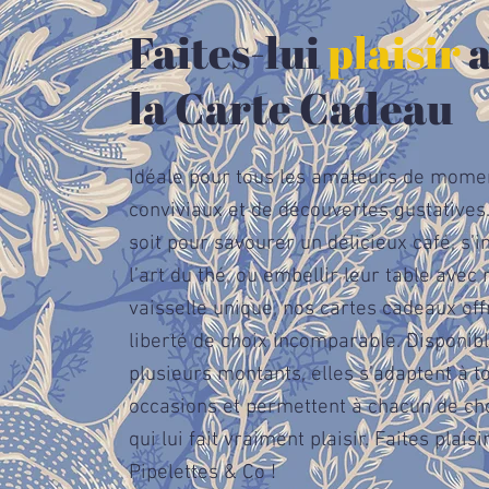
Faites-lui
plaisir
a
la Carte Cadeau
Idéale pour tous les amateurs de mome
conviviaux et de découvertes gustatives
soit pour savourer un délicieux café, s’in
l’art du thé, ou embellir leur table avec 
vaisselle unique, nos cartes cadeaux off
liberté de choix incomparable. Disponib
plusieurs montants, elles s’adaptent à t
occasions et permettent à chacun de cho
qui lui fait vraiment plaisir. Faites plaisi
Pipelettes & Co !