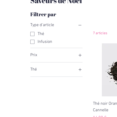
Saveurs de Noël
Filtrer par
Type d'article
7 articles
Thé
Infusion
Prix
Thé
8 €
14 €
Thé noir
Thé vert
Mélange thé vert & thé
noir
Thé noir Oran
Cannelle