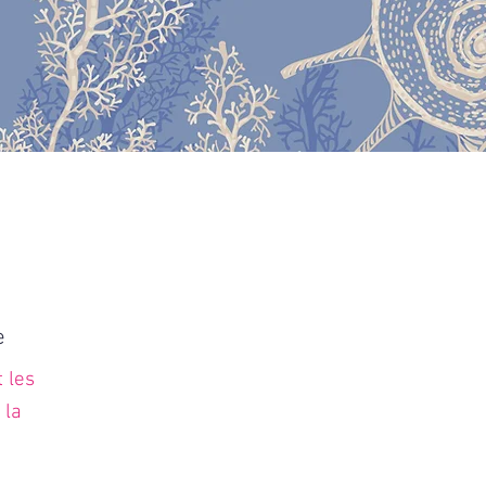
e
 les
 la