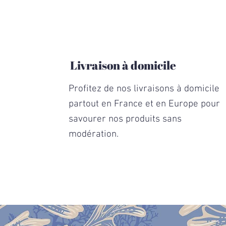
€
p
a
r
1
0
0
G
Livraison à domicile
r
a
m
Profitez de nos livraisons à domicile
m
e
partout en France et en Europe pour
s
savourer nos produits sans
modération.