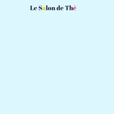
Le S
a
lon de Th
é