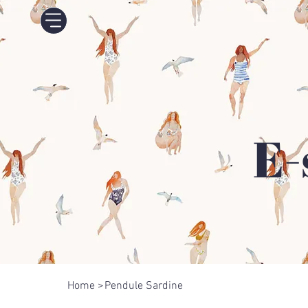
E-
Home
>
Pendule Sardine