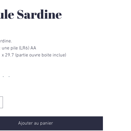
le Sardine
rdine.
 une pile (LR6) AA
x 29.7 (partie ouvre boite inclue)
Ajouter au panier