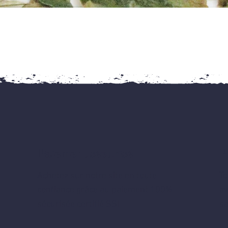
Aperçu rapide
Paiement sécurisé
P
Achetez sur notre site en toute
To
confiance grâce au paiement 100%
av
sécurisée certifié SSL
sa