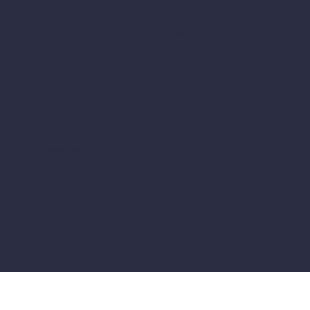
Paiement sécurisé
Achetez sur notre site en toute confiance grâce au
paiement 100% sécurisée certifié SSL
Produits de qualité
Tous nos produits sont sélectionnés avec soin pour vous
garantir qualité et satisfaction.