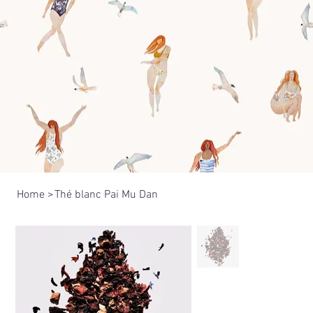
Home
>
Thé blanc Pai Mu Dan