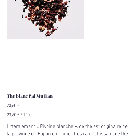
Thé blanc Pai Mu Dan
Prix
23,60 €
23,60 €
23,60 € / 100g
par
100
Grammes
Littéralement « Pivoine blanche », ce thé est originaire de
la province de Fujian en Chine. Très rafraîchissant, ce thé