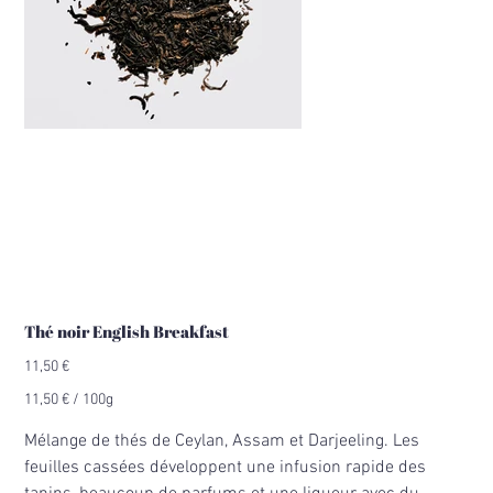
Thé noir English Breakfast
Prix
11,50 €
11,50 €
11,50 € / 100g
par
100
Grammes
Mélange de thés de Ceylan, Assam et Darjeeling. Les
feuilles cassées développent une infusion rapide des