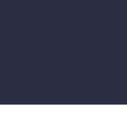
Achetez sur notre site en toute confiance grâce au
paiement 100% sécurisée certifié SSL
Produits de qualité
Tous nos produits sont sélectionnés avec soin pour vous
garantir qualité et satisfaction.