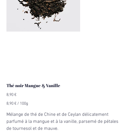
Thé noir Mangue & Vanille
Prix
8,90 €
8,90 €
8,90 € / 100g
par
100
Grammes
Mélange de thé de Chine et de Ceylan délicatement
parfumé à la mangue et à la vanille, parsemé de pétales
de tournesol et de mauve.