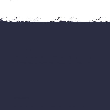
Livraison à domicile
Profitez de nos livraisons à domicile partout en France et
en Europe pour savourer nos produits sans modération.
Paiement sécurisé
Achetez sur notre site en toute confiance grâce au