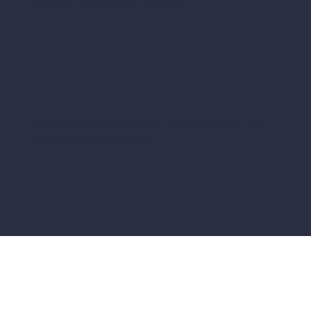
paiement 100% sécurisée certifié SSL
Produits de qualité
Tous nos produits sont sélectionnés avec soin pour vous
garantir qualité et satisfaction.