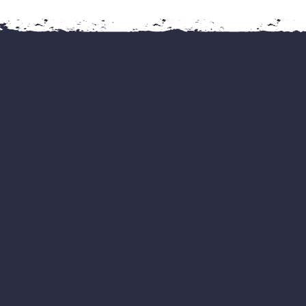
Livraison à domicile
Profitez de nos livraisons à domicile partout en France et
en Europe pour savourer nos produits sans modération.
Paiement sécurisé
Achetez sur notre site en toute confiance grâce au
paiement 100% sécurisée certifié SSL