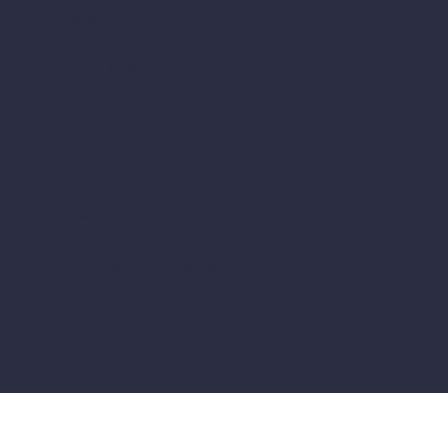
Paiement sécurisé
Achetez sur notre site en toute confiance grâce au
paiement 100% sécurisée certifié SSL
Produits de qualité
Tous nos produits sont sélectionnés avec soin pour vous
garantir qualité et satisfaction.