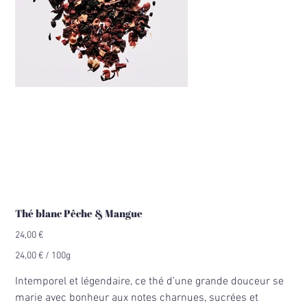
Thé blanc Pêche & Mangue
Prix
24,00 €
24,00 €
24,00 € / 100g
par
100
Grammes
Intemporel et légendaire, ce thé d'une grande douceur se
marie avec bonheur aux notes charnues, sucrées et